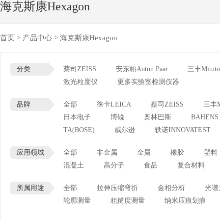
海克斯康Hexagon
首页
>
产品中心
>
海克斯康Hexagon
分类
蔡司ZEISS
安东帕Anton Paar
三丰Mituto
激光粒度仪
更多实验室检测仪器
品牌
全部
徕卡LEICA
蔡司ZEISS
三丰Mi
日本电子
博锐
奥林巴斯
BAHENS
TA(BOSE)
威尔逊
轶诺INNOVATEST
应用领域
全部
非金属
金属
橡胶
塑料
混凝土
高分子
食品
复合材料
所属用途
全部
拉伸压缩弯折
金相分析
光谱
轮廓测量
粗糙度测量
纳米压痕划痕