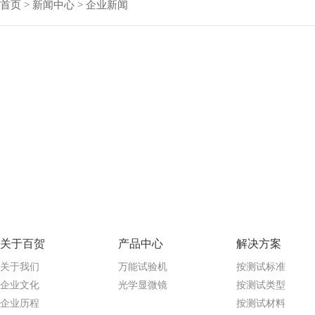
首页
>
新闻中心
>
企业新闻
关于百贺
产品中心
解决方案
关于我们
万能试验机
按测试标准
企业文化
光学显微镜
按测试类型
企业历程
按测试材料