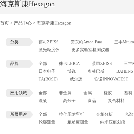
海克斯康Hexagon
首页
>
产品中心
>
海克斯康Hexagon
分类
蔡司ZEISS
安东帕Anton Paar
三丰Mituto
激光粒度仪
更多实验室检测仪器
品牌
全部
徕卡LEICA
蔡司ZEISS
三丰Mi
日本电子
博锐
奥林巴斯
BAHENS
TA(BOSE)
威尔逊
轶诺INNOVATEST
应用领域
全部
非金属
金属
橡胶
塑料
混凝土
高分子
食品
复合材料
所属用途
全部
拉伸压缩弯折
金相分析
光谱
轮廓测量
粗糙度测量
纳米压痕划痕