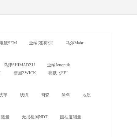
I电镜SEM
业纳(霍梅尔)
马尔Mahr
岛津SHIMADZU
业纳Jenoptik
可
德国ZWICK
赛默飞FEI
皮革
线缆
陶瓷
涂料
地质
寸测量
无损检测NDT
圆柱度测量