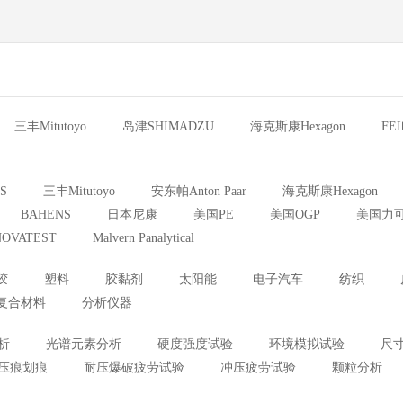
三丰Mitutoyo
岛津SHIMADZU
海克斯康Hexagon
FE
S
三丰Mitutoyo
安东帕Anton Paar
海克斯康Hexagon
BAHENS
日本尼康
美国PE
美国OGP
美国力
OVATEST
Malvern Panalytical
胶
塑料
胶黏剂
太阳能
电子汽车
纺织
复合材料
分析仪器
析
光谱元素分析
硬度强度试验
环境模拟试验
尺
压痕划痕
耐压爆破疲劳试验
冲压疲劳试验
颗粒分析