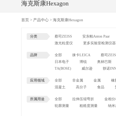
海克斯康Hexagon
首页
>
产品中心
>
海克斯康Hexagon
分类
蔡司ZEISS
安东帕Anton Paar
激光粒度仪
更多实验室检测仪器
品牌
全部
徕卡LEICA
蔡司ZEIS
日本电子
博锐
奥林巴斯
TA(BOSE)
威尔逊
轶诺INN
应用领域
全部
非金属
金属
橡
混凝土
高分子
食品
所属用途
全部
拉伸压缩弯折
金相分
轮廓测量
粗糙度测量
纳米