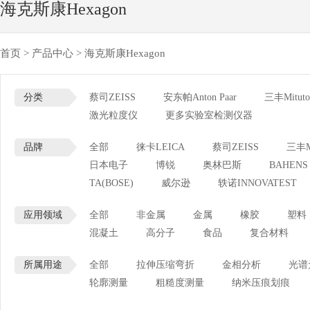
海克斯康Hexagon
首页
>
产品中心
>
海克斯康Hexagon
分类
蔡司ZEISS
安东帕Anton Paar
三丰Mituto
激光粒度仪
更多实验室检测仪器
品牌
全部
徕卡LEICA
蔡司ZEISS
三丰Mi
日本电子
博锐
奥林巴斯
BAHENS
TA(BOSE)
威尔逊
轶诺INNOVATEST
应用领域
全部
非金属
金属
橡胶
塑料
混凝土
高分子
食品
复合材料
所属用途
全部
拉伸压缩弯折
金相分析
光谱
轮廓测量
粗糙度测量
纳米压痕划痕