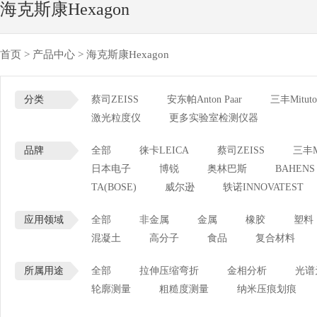
海克斯康Hexagon
首页
>
产品中心
>
海克斯康Hexagon
分类
蔡司ZEISS
安东帕Anton Paar
三丰Mituto
激光粒度仪
更多实验室检测仪器
品牌
全部
徕卡LEICA
蔡司ZEISS
三丰Mi
日本电子
博锐
奥林巴斯
BAHENS
TA(BOSE)
威尔逊
轶诺INNOVATEST
应用领域
全部
非金属
金属
橡胶
塑料
混凝土
高分子
食品
复合材料
所属用途
全部
拉伸压缩弯折
金相分析
光谱
轮廓测量
粗糙度测量
纳米压痕划痕