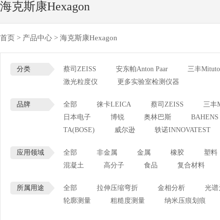
海克斯康Hexagon
首页
>
产品中心
>
海克斯康Hexagon
分类
蔡司ZEISS
安东帕Anton Paar
三丰Mituto
激光粒度仪
更多实验室检测仪器
品牌
全部
徕卡LEICA
蔡司ZEISS
三丰Mi
日本电子
博锐
奥林巴斯
BAHENS
TA(BOSE)
威尔逊
轶诺INNOVATEST
应用领域
全部
非金属
金属
橡胶
塑料
混凝土
高分子
食品
复合材料
所属用途
全部
拉伸压缩弯折
金相分析
光谱
轮廓测量
粗糙度测量
纳米压痕划痕